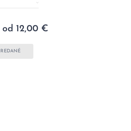
 od
12,00
€
PREDANÉ