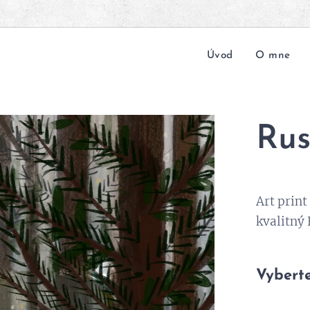
Úvod
O mne
Rus
Art print
kvalitný 
Vyberte