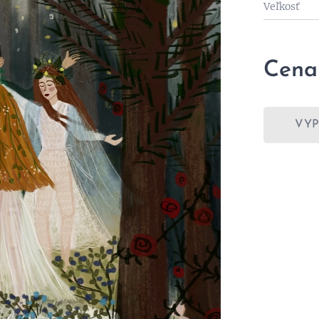
Veľkosť
Cena
VY