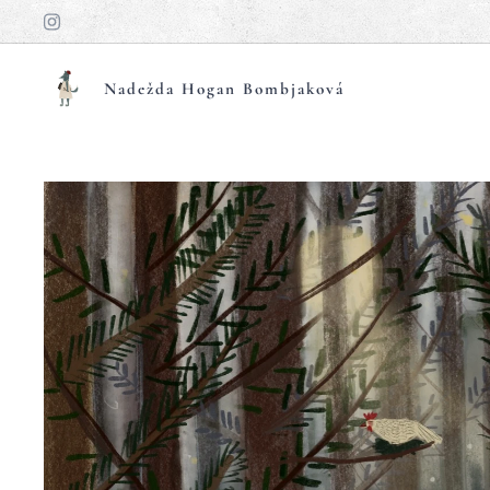
Nadežda Hogan Bombjaková