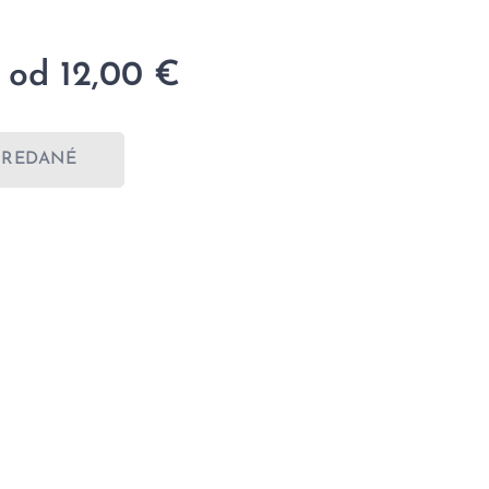
 od
12,00
€
PREDANÉ